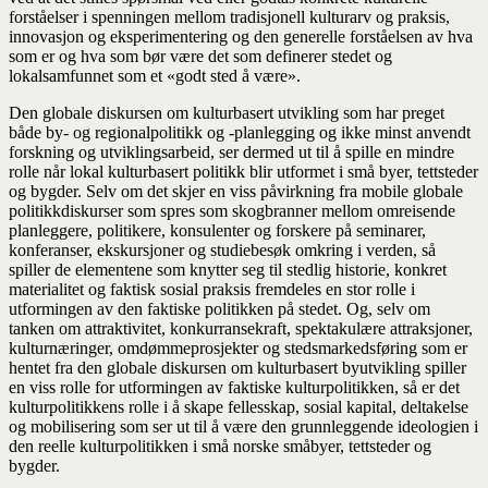
forståelser i spenningen mellom tradisjonell kulturarv og praksis,
innovasjon og eksperimentering og den generelle forståelsen av hva
som er og hva som bør være det som definerer stedet og
lokalsamfunnet som et «godt sted å være».
Den globale diskursen om kulturbasert utvikling som har preget
både by- og regionalpolitikk og -planlegging og ikke minst anvendt
forskning og utviklingsarbeid, ser dermed ut til å spille en mindre
rolle når lokal kulturbasert politikk blir utformet i små byer, tettsteder
og bygder. Selv om det skjer en viss påvirkning fra mobile globale
politikkdiskurser som spres som skogbranner mellom omreisende
planleggere, politikere, konsulenter og forskere på seminarer,
konferanser, ekskursjoner og studiebesøk omkring i verden, så
spiller de elementene som knytter seg til stedlig historie, konkret
materialitet og faktisk sosial praksis fremdeles en stor rolle i
utformingen av den faktiske politikken på stedet. Og, selv om
tanken om attraktivitet, konkurransekraft, spektakulære attraksjoner,
kulturnæringer, omdømmeprosjekter og stedsmarkedsføring som er
hentet fra den globale diskursen om kulturbasert byutvikling spiller
en viss rolle for utformingen av faktiske kulturpolitikken, så er det
kulturpolitikkens rolle i å skape fellesskap, sosial kapital, deltakelse
og mobilisering som ser ut til å være den grunnleggende ideologien i
den reelle kulturpolitikken i små norske småbyer, tettsteder og
bygder.