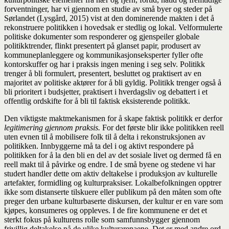
forventninger, har vi gjennom en studie av små byer og steder på
Sørlandet (Lysgård, 2015) vist at den dominerende makten i det å
rekonstruere politikken i hovedsak er stedlig og lokal. Velformulerte
politiske dokumenter som responderer og gjenspeiler globale
politikktrender, flinkt presentert på glanset papir, produsert av
kommuneplanleggere og kommunikasjonseksperter fyller ofte
kontorskuffer og har i praksis ingen mening i seg selv. Politikk
trenger å bli formulert, presentert, besluttet og praktisert av en
majoritet av politiske aktører for å bli gyldig. Politikk trenger også å
bli prioritert i budsjetter, praktisert i hverdagsliv og debattert i et
offentlig ordskifte for å bli til faktisk eksisterende politikk.
Den viktigste maktmekanismen for å skape faktisk politikk er derfor
legitimering gjennom praksis.
For det første blir ikke politikken reell
uten evnen til å mobilisere folk til å delta i rekonstruksjonen av
politikken. Innbyggerne må ta del i og aktivt respondere på
politikken for å la den bli en del av det sosiale livet og dermed få en
reell makt til å påvirke og endre. I de små byene og stedene vi har
studert handler dette om aktiv deltakelse i produksjon av kulturelle
artefakter, formidling og kulturpraksiser. Lokalbefolkningen opptrer
ikke som distanserte tilskuere eller publikum på den måten som ofte
preger den urbane kulturbaserte diskursen, der kultur er en vare som
kjøpes, konsumeres og oppleves. I de fire kommunene er det et
sterkt fokus på kulturens rolle som samfunnsbygger gjennom
frivillig deltakelse på de ulike kulturarenaene. Det er med andre ord