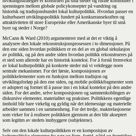
utviklingsstrategier er konstruert på små steder og rurale kommuner i
spenningen mellom globale policykonsepter på vandring og
historisk og tradisjonsbundet lokal kulturpolitikk. Hvordan passer en
kulturbasert utviklingspolitikk fundert på konkurransekraften og
attraktiviteten til store Europeiske eller Amerikanske byer til små
byer og steder i Norge?
McCann & Ward (2010) argumenterer med at det er viktig å
analysere den lokale rekonstruksjonsprosessen i to dimensjoner. På
den ene siden hvordan politikken er en del av en global sirkulasjon
av politikk, og på den andre siden hvordan politikk rekonstrueres på
et sted som allerede har en historisk kontekst. For å forstå fremvekst
av lokal kulturpolitikk på konkrete steder må vi vektlegge noen
sentrale mekanismer. For det første, komposisjonen av
politikkelementer som en funksjon mellom tradisjon og
utviklingsforløp på den ene siden, og mobile politikkfragmenter som
er adoptert og formet til å passe inn i en lokal kontekst på den andre
siden. For det andre, selve komposisjonen og sammenkoblingen av
diskursive elementer, materialitet og praksiser. Politikkens egentlige
innhold blir bare virkelig og gyldig når det idemessige og materielle
arbeider sammen i en sammenheng. For det tredje, maktrelasjonene
som virker for å realisere politikken gjennom at den blir akseptert
som legitim av stedets innbyggere (subjektene).
Selv om den lokale kulturpolitikken er en komposisjon av
kulturpolitiske elementer fra nær og fjern, fortid, nåtid og fremtidige