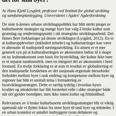
Av Hans Kjetil Lysgård, professor ved Institutt for global utvikling
og samfunnsplanlegging, Universitetet i Agder/ Agderforskning
De siste ti-årenes urbane utviklingspolitikk har blitt sterkt preget av
kulturbaserte strategier og mange byer har valg å bruke kultur som
grunnlag og omdreiningspunkt i sitt strategiske utviklingsarbeid. Det
finnes flere forklaringer på denne utviklingen (Lysgård, 2012). En er
at kulturopplevelser (inkludert reiseliv) og kulturnæringer kan være
et alternativ til tradisjonell næringsutvikling. En annen er et mer
generelt syn på at kulturaliseringen av økonomien bidrar til å skape
en ny kulturøkonomi som basis for byutvikling, der kultur ikke bare
er et separat samfunnsfelt, men en integrert del av økonomien i bred
forstand. En tredje forklaring er at som et resultat av globalisering er
den tradisjonelle forståelsen av det nasjonale-regionale hierarkiske
forholdet mellom byer i rask endring og kompetanse mellom byer og
regioner har blitt et sentralt tema i formulering av
byutviklingsstrategier. Dette er særlig tydelig i hvordan byers
kvalitet og attraktivitet har fått forsterket rolle i slike strategier både
når det gjelder bomiljøer, men ikke minst kultur og fritidstilbud.
Relevansen av å bruke kulturbaserte utviklingsstrategier blir et viktig
spørsmål når vi flytter fokus fra store byer til små byer og tettsteder. I
en urban kontekst er antallet innbyggere (som deltakere og