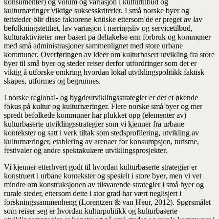
konsumenter) og volum og variasjon i kulturtilbud og
kulturnæringer viktige suksesskriterier. I små norske byer og
tettsteder blir disse faktorene kritiske ettersom de er preget av lav
befolkningstetthet, lav variasjon i næringsliv og servicetilbud,
kulturaktiviteter mer basert på deltakelse enn forbruk og kommuner
med små administrasjoner sammenlignet med store urbane
kommuner. Overføringen av ideer om kulturbasert utvikling fra store
byer til små byer og steder reiser derfor utfordringer som det er
viktig å utforske omkring hvordan lokal utviklingspolitikk faktisk
skapes, utformes og begrunnes.
I norske regional- og bygdeutviklingsstrategier er det et økende
fokus på kultur og kulturnæringer. Flere norske små byer og mer
spredt befolkede kommuner har plukket opp (elementer av)
kulturbaserte utviklingsstrategier som vi kjenner fra urbane
kontekster og satt i verk tiltak som stedsprofilering, utvikling av
kulturnæringer, etablering av arenaer for konsumpsjon, turisme,
festivaler og andre spektakulære utviklingsprosjekter.
Vi kjenner etterhvert godt til hvordan kulturbaserte strategier er
konstruert i urbane kontekster og spesielt i store byer, men vi vet
mindre om konstruksjonen av tilsvarende strategier i små byer og
rurale steder, ettersom dette i stor grad har vært neglisjert i
forskningssammenheng (Lorentzen & van Heur, 2012). Spørsmålet
som reiser seg er hvordan kulturpolitikk og kulturbaserte