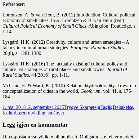
Referanser:
Lorentzen, A. & van Heur, B. (2012) Introduction. Cultural political
economy of small cities. In A. Lorentzen & B. van Heur (red.)
Cultural Political Economy of Small Cities
. Abingdon: Routledge, s.
1-14.
Lysgård, H.K. (2012) Creativity, culture and urban strategies – A
fallacy in cultural urban strategies.
European Planning Studies
,
20(8), s. 1281-1300.
Lysgård, H.K. (2016) The ‘actually existing’ cultural policy and
culture-led strategies of rural places and small towns.
Journal of
Rural Studies
, 44(2016), pp. 1-11.
McCann, E. & Ward, K. (2010) Relationality/territoriality: Toward a
conceptualization of cities in the world.
Geoforum
, vol. 41, s. 175-
184.
Publisert
Forfatter
Kategorier
Stikkord
1. mai 2018
12. september 2025
Trygve Skarpeteig
Faglig
Deltakelse
,
Kulturbasert utvikling
,
småbyer
Legg igjen en kommentar
Din e-postadresse vil ikke bli publisert.
Obligatoriske felt er merket