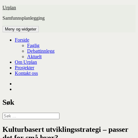
Hopp
Urplan
til
Samfunnsplanlegging
innhold
Meny og widgeter
Forside
Faglig
Debattinnlegg
Aktuelt
Om Urplan
Prosjekter
Kontakt oss
Facebook
UiA
Søk
Søk
etter:
Kulturbasert utviklingsstrategi – passer
det for små byer?