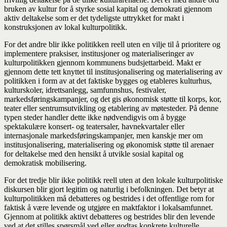
bruken av kultur for å styrke sosial kapital og demokrati gjennom
aktiv deltakelse som er det tydeligste uttrykket for makt i
konstruksjonen av lokal kulturpolitikk.
For det andre blir ikke politikken reell uten en vilje til å prioritere og
implementere praksiser, institusjoner og materialiseringer av
kulturpolitikken gjennom kommunens budsjettarbeid. Makt er
gjennom dette tett knyttet til institusjonalisering og materialisering av
politikken i form av at det faktiske bygges og etableres kulturhus,
kulturskoler, idrettsanlegg, samfunnshus, festivaler,
markedsføringskampanjer, og det gis økonomisk støtte til korps, kor,
teater eller sentrumsutvikling og etablering av møtesteder. På denne
typen steder handler dette ikke nødvendigvis om å bygge
spektakulære konsert- og teatersaler, havnekvartaler eller
internasjonale markedsføringskampanjer, men kanskje mer om
institusjonalisering, materialisering og økonomisk støtte til arenaer
for deltakelse med den hensikt å utvikle sosial kapital og
demokratisk mobilisering.
For det tredje blir ikke politikk reell uten at den lokale kulturpolitiske
diskursen blir gjort legitim og naturlig i befolkningen. Det betyr at
kulturpolitikken må debatteres og bestrides i det offentlige rom for
faktisk å være levende og utgjøre en maktfaktor i lokalsamfunnet.
Gjennom at politikk aktivt debatteres og bestrides blir den levende
ved at det stilles spørsmål ved eller godtas konkrete kulturelle