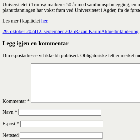
Universitetet i Tromsø markerer 50 år med samfunnsplanlegging, en u
planutdanningen har vokst fram ved Universitetet i Agder, fra de førs
Les mer i kapittelet
her
.
Publisert
Forfatter
Kategorier
Stikkord
29. oktober 2024
12. september 2025
Razan Karim
Aktuelt
inkludering
Legg igjen en kommentar
Din e-postadresse vil ikke bli publisert.
Obligatoriske felt er merket 
Kommentar
*
Navn
*
E-post
*
Nettsted