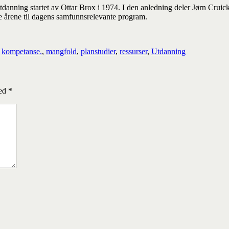
tdanning startet av Ottar Brox i 1974. I den anledning deler Jørn Cr
te årene til dagens samfunnsrelevante program.
,
kompetanse.
,
mangfold
,
planstudier
,
ressurser
,
Utdanning
med
*