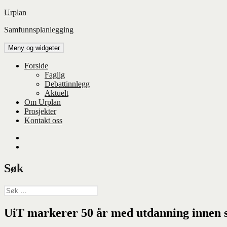
Hopp
Urplan
til
Samfunnsplanlegging
innhold
Meny og widgeter
Forside
Faglig
Debattinnlegg
Aktuelt
Om Urplan
Prosjekter
Kontakt oss
Facebook
UiA
Søk
Søk
etter:
UiT markerer 50 år med utdanning innen 