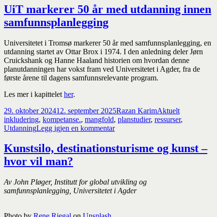
UiT markerer 50 år med utdanning innen
samfunnsplanlegging
Universitetet i Tromsø markerer 50 år med samfunnsplanlegging, en
utdanning startet av Ottar Brox i 1974. I den anledning deler Jørn
Cruickshank og Hanne Haaland historien om hvordan denne
planutdanningen har vokst fram ved Universitetet i Agder, fra de
første årene til dagens samfunnsrelevante program.
Les mer i kapittelet
her
.
Publisert
Forfatter
Kategorier
Stikkord
29. oktober 2024
12. september 2025
Razan Karim
Aktuelt
inkludering
,
kompetanse.
,
mangfold
,
planstudier
,
ressurser
,
til
Utdanning
Legg igjen en kommentar
UiT
markerer
Kunstsilo, destinationsturisme og kunst –
50
hvor vil man?
år
med
utdanning
Av John Pløger, Institutt for global utvikling og
innen
samfunnsplanlegging, Universitetet i Agder
samfunnsplanlegging
Photo by
Rene Riegal
on
Unsplash