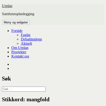
Hopp
Urplan
til
Samfunnsplanlegging
innhold
Meny og widgeter
Forside
Faglig
Debattinnlegg
Aktuelt
Om Urplan
Prosjekter
Kontakt oss
Facebook
UiA
Søk
Søk
etter:
Stikkord:
mangfold