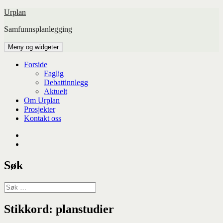
Hopp
Urplan
til
Samfunnsplanlegging
innhold
Meny og widgeter
Forside
Faglig
Debattinnlegg
Aktuelt
Om Urplan
Prosjekter
Kontakt oss
Facebook
UiA
Søk
Søk
etter:
Stikkord:
planstudier