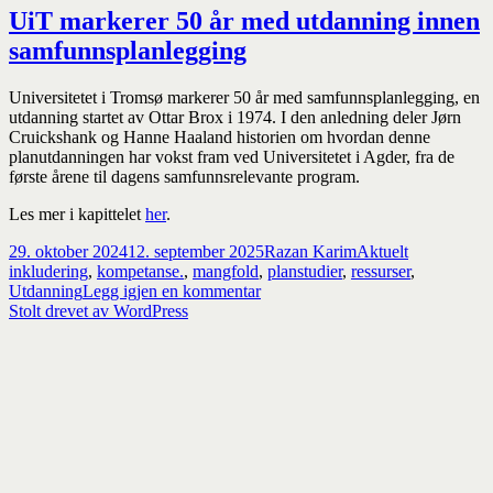
UiT markerer 50 år med utdanning innen
samfunnsplanlegging
Universitetet i Tromsø markerer 50 år med samfunnsplanlegging, en
utdanning startet av Ottar Brox i 1974. I den anledning deler Jørn
Cruickshank og Hanne Haaland historien om hvordan denne
planutdanningen har vokst fram ved Universitetet i Agder, fra de
første årene til dagens samfunnsrelevante program.
Les mer i kapittelet
her
.
Publisert
Forfatter
Kategorier
Stikkord
29. oktober 2024
12. september 2025
Razan Karim
Aktuelt
inkludering
,
kompetanse.
,
mangfold
,
planstudier
,
ressurser
,
til
Utdanning
Legg igjen en kommentar
UiT
Stolt drevet av WordPress
markerer
50
år
med
utdanning
innen
samfunnsplanlegging