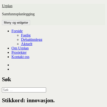
Hopp
Urplan
til
Samfunnsplanlegging
innhold
Meny og widgeter
Forside
Faglig
Debattinnlegg
Aktuelt
Om Urplan
Prosjekter
Kontakt oss
Facebook
UiA
Søk
Søk
etter:
Stikkord:
innovasjon.