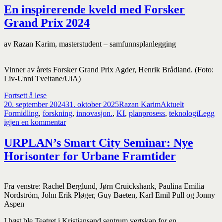
En inspirerende kveld med Forsker
Grand Prix 2024
av Razan Karim, masterstudent – samfunnsplanlegging
Vinner av årets Forsker Grand Prix Agder, Henrik Brådland. (Foto:
Liv-Unni Tveitane/UiA)
En
Fortsett å lese
Publisert
inspirerende
Forfatter
Kategorier
Stikkord
20. september 2024
31. oktober 2025
Razan Karim
Aktuelt
kveld
Formidling
,
forskning
,
innovasjon.
,
KI
,
planprosess
,
teknologi
Legg
med
til
igjen en kommentar
Forsker
En
Grand
inspirerende
URPLAN’s Smart City Seminar: Nye
Prix
kveld
Horisonter for Urbane Framtider
2024
med
Forsker
Grand
Prix
Fra venstre: Rachel Berglund, Jørn Cruickshank, Paulina Emilia
2024
Nordström, John Erik Pløger, Guy Baeten, Karl Emil Pull og Jonny
Aspen
I høst ble Teatret i Kristiansand sentrum vertskap for en