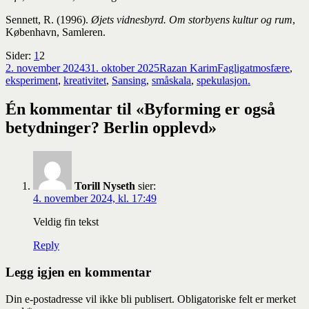
Sennett, R. (1996).
Øjets vidnesbyrd. Om storbyens kultur og rum
,
København, Samleren.
Side
,
Side
Sider:
1
2
Publisert
Forfatter
Kategorier
Stikkord
2. november 2024
31. oktober 2025
Razan Karim
Faglig
atmosfære
,
eksperiment
,
kreativitet
,
Sansing
,
småskala
,
spekulasjon.
Én kommentar til «Byforming er også
betydninger? Berlin opplevd»
Torill Nyseth
sier:
4. november 2024, kl. 17:49
Veldig fin tekst
Reply
Legg igjen en kommentar
Din e-postadresse vil ikke bli publisert.
Obligatoriske felt er merket