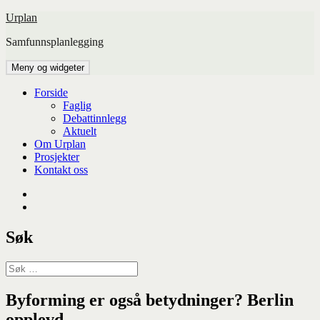
Hopp
Urplan
til
Samfunnsplanlegging
innhold
Meny og widgeter
Forside
Faglig
Debattinnlegg
Aktuelt
Om Urplan
Prosjekter
Kontakt oss
Facebook
UiA
Søk
Søk
etter:
Byforming er også betydninger? Berlin
opplevd