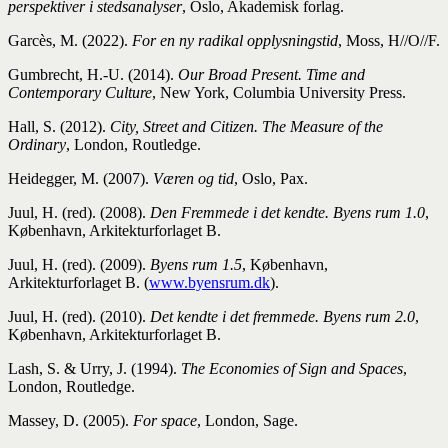
perspektiver i stedsanalyser
, Oslo, Akademisk forlag.
Garcès, M. (2022).
For en ny radikal opplysningstid
, Moss, H//O//F.
Gumbrecht, H.-U. (2014).
Our Broad Present. Time and
Contemporary Culture
, New York, Columbia University Press.
Hall, S. (2012).
City, Street and Citizen. The Measure of the
Ordinary
, London, Routledge.
Heidegger, M. (2007).
Væren og tid
, Oslo, Pax.
Juul, H. (red). (2008).
Den Fremmede i det kendte. Byens rum 1.0
,
København, Arkitekturforlaget B.
Juul, H. (red). (2009).
Byens rum 1.5
, København,
Arkitekturforlaget B. (
www.byensrum.dk
).
Juul, H. (red). (2010).
Det kendte i det fremmede. Byens rum 2.0
,
København, Arkitekturforlaget B.
Lash, S. & Urry, J. (1994).
The Economies of Sign and Spaces
,
London, Routledge.
Massey, D. (2005).
For space
, London, Sage.