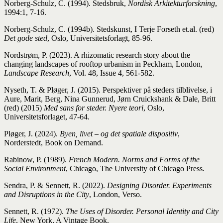
Norberg-Schulz, C. (1994).
Stedsbruk,
Nordisk Arkitekturforskning
,
1994:1, 7-16.
Norberg-Schulz, C. (1994b). Stedskunst, I Terje Forseth et.al. (red)
Det gode sted
, Oslo, Universitetsforlagt, 85-96.
Nordstrøm, P. (2023). A rhizomatic research story about the
changing landscapes of rooftop urbanism in Peckham, London,
Landscape Research
, Vol. 48, Issue 4, 561-582.
Nyseth, T. & Pløger, J. (2015). Perspektiver på steders tilblivelse, i
Aure, Marit, Berg, Nina Gunnerud, Jørn Cruickshank & Dale, Britt
(red) (2015)
Med sans for steder. Nyere teori
, Oslo,
Universitetsforlaget, 47-64.
Pløger, J. (2024).
Byen, livet – og det spatiale dispositiv
,
Norderstedt, Book on Demand.
Rabinow, P. (1989).
French Modern. Norms and Forms of the
Social Environment
, Chicago, The University of Chicago Press.
Sendra, P. & Sennett, R. (2022).
Designing Disorder. Experiments
and Disruptions in the City
, London, Verso.
Sennett, R. (1972).
The Uses of Disorder. Personal Identity and City
Life
, New York, A Vintage Book.