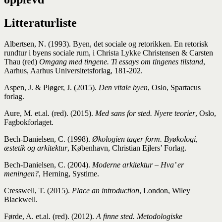
Litteraturliste
Albertsen, N. (1993). Byen, det sociale og retorikken. En retorisk
rundtur i byens sociale rum, i Christa Lykke Christensen & Carsten
Thau (red)
Omgang med tingene. Ti essays om tingenes tilstand
,
Aarhus, Aarhus Universitetsforlag, 181-202.
Aspen, J. & Pløger, J. (2015).
Den vitale byen
, Oslo, Spartacus
forlag.
Aure, M. et.al. (red). (2015).
Med sans for sted. Nyere teorier
, Oslo,
Fagbokforlaget.
Bech-Danielsen, C. (1998).
Økologien tager form. Byøkologi,
æstetik og arkitektur
, København, Christian Ejlers’ Forlag.
Bech-Danielsen, C. (2004).
Moderne arkitektur – Hva’ er
meningen?
, Herning, Systime.
Cresswell, T. (2015).
Place an introduction
, London, Wiley
Blackwell.
Førde, A. et.al. (red). (2012).
A finne sted. Metodologiske