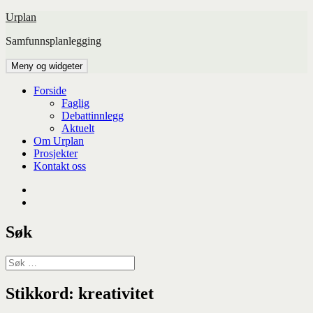
Hopp
Urplan
til
Samfunnsplanlegging
innhold
Meny og widgeter
Forside
Faglig
Debattinnlegg
Aktuelt
Om Urplan
Prosjekter
Kontakt oss
Facebook
UiA
Søk
Søk
etter:
Stikkord:
kreativitet