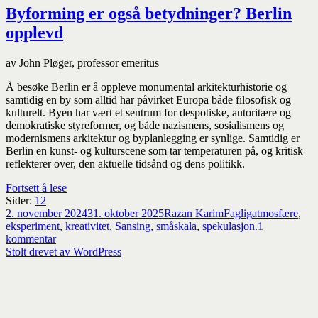
Byforming er også betydninger? Berlin
opplevd
av John Pløger, professor emeritus
Å besøke Berlin er å oppleve monumental arkitekturhistorie og
samtidig en by som alltid har påvirket Europa både filosofisk og
kulturelt. Byen har vært et sentrum for despotiske, autoritære og
demokratiske styreformer, og både nazismens, sosialismens og
modernismens arkitektur og byplanlegging er synlige. Samtidig er
Berlin en kunst- og kulturscene som tar temperaturen på, og kritisk
reflekterer over, den aktuelle tidsånd og dens politikk.
Byforming
Fortsett å lese
Side
,
Side
er
Sider:
1
2
Publisert
også
Forfatter
Kategorier
Stikkord
2. november 2024
31. oktober 2025
Razan Karim
Faglig
atmosfære
,
betydninger?
eksperiment
,
kreativitet
,
Sansing
,
småskala
,
spekulasjon.
1
til
Berlin
kommentar
Byforming
opplevd
Stolt drevet av WordPress
er
også
betydninger?
Berlin
opplevd