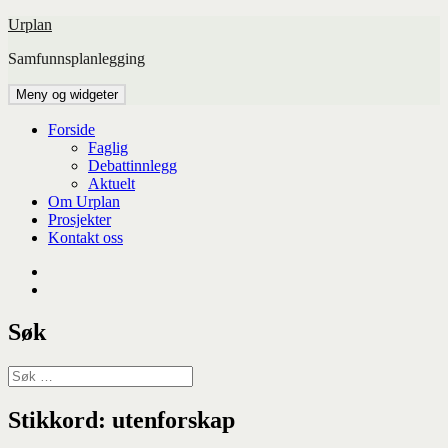
Hopp
Urplan
til
Samfunnsplanlegging
innhold
Meny og widgeter
Forside
Faglig
Debattinnlegg
Aktuelt
Om Urplan
Prosjekter
Kontakt oss
Facebook
UiA
Søk
Søk
etter:
Stikkord:
utenforskap