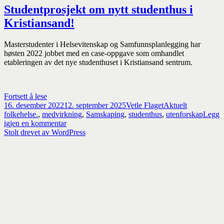
Studentprosjekt om nytt studenthus i
Kristiansand!
Masterstudenter i Helsevitenskap og Samfunnsplanlegging har
høsten 2022 jobbet med en case-oppgave som omhandlet
etableringen av det nye studenthuset i Kristiansand sentrum.
Studentprosjekt
Fortsett å lese
Publisert
om
Forfatter
Kategorier
Stikkord
16. desember 2022
12. september 2025
Vetle Flaget
Aktuelt
nytt
folkehelse.
,
medvirkning
,
Samskaping
,
studenthus
,
utenforskap
Legg
studenthus
til
igjen en kommentar
i
Studentprosjekt
Stolt drevet av WordPress
Kristiansand!
om
nytt
studenthus
i
Kristiansand!