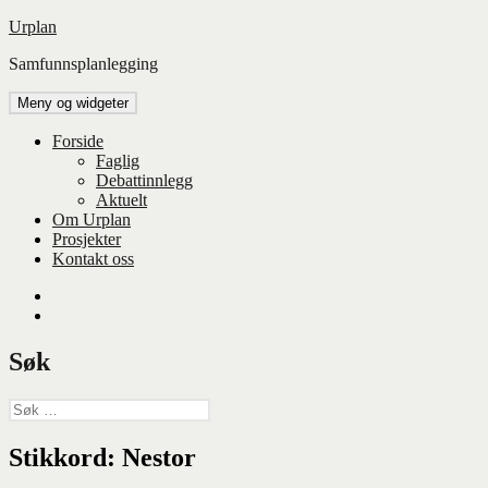
Hopp
Urplan
til
Samfunnsplanlegging
innhold
Meny og widgeter
Forside
Faglig
Debattinnlegg
Aktuelt
Om Urplan
Prosjekter
Kontakt oss
Facebook
UiA
Søk
Søk
etter:
Stikkord:
Nestor