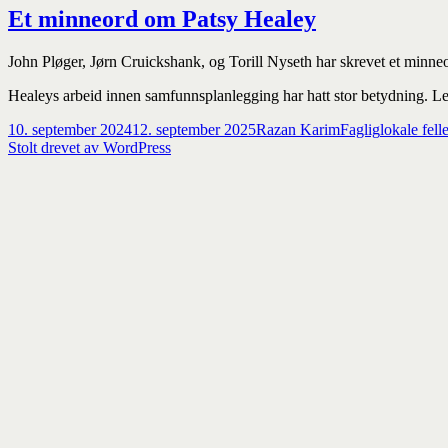
Et minneord om Patsy Healey
John Pløger, Jørn Cruickshank, og Torill Nyseth har skrevet et minneo
Healeys arbeid innen samfunnsplanlegging har hatt stor betydning. 
Publisert
Forfatter
Kategorier
Stikkord
10. september 2024
12. september 2025
Razan Karim
Faglig
lokale fell
Stolt drevet av WordPress