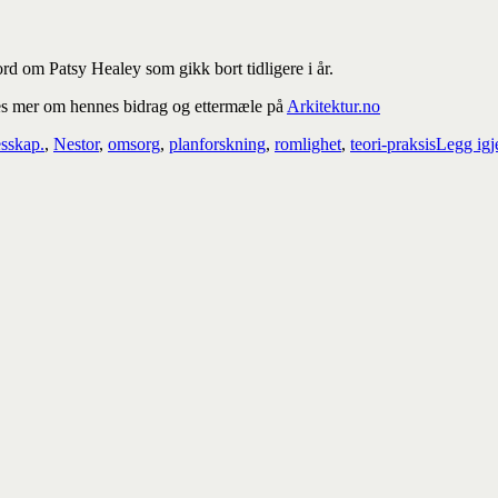
rd om Patsy Healey som gikk bort tidligere i år.
Les mer om hennes bidrag og ettermæle på
Arkitektur.no
esskap.
,
Nestor
,
omsorg
,
planforskning
,
romlighet
,
teori-praksis
Legg ig