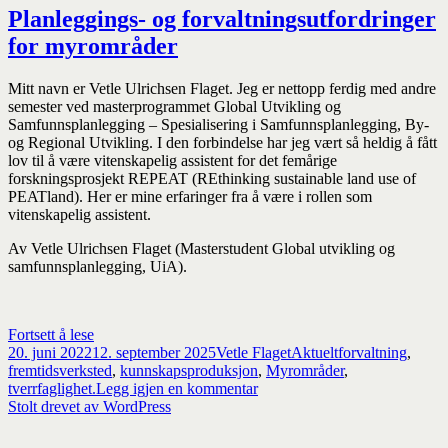
Planleggings- og forvaltningsutfordringer
for myrområder
Mitt navn er Vetle Ulrichsen Flaget. Jeg er nettopp ferdig med andre
semester ved masterprogrammet Global Utvikling og
Samfunnsplanlegging – Spesialisering i Samfunnsplanlegging, By-
og Regional Utvikling. I den forbindelse har jeg vært så heldig å fått
lov til å være vitenskapelig assistent for det femårige
forskningsprosjekt REPEAT (REthinking sustainable land use of
PEATland). Her er mine erfaringer fra å være i rollen som
vitenskapelig assistent.
Av Vetle Ulrichsen Flaget (Masterstudent Global utvikling og
samfunnsplanlegging, UiA).
Planleggings-
Fortsett å lese
Publisert
og
Forfatter
Kategorier
Stikkord
20. juni 2022
12. september 2025
Vetle Flaget
Aktuelt
forvaltning
,
forvaltningsutfordringer
fremtidsverksted
,
kunnskapsproduksjon
,
Myrområder
,
for
til
tverrfaglighet.
Legg igjen en kommentar
myrområder
Planleggings-
Stolt drevet av WordPress
og
forvaltningsutfordringer