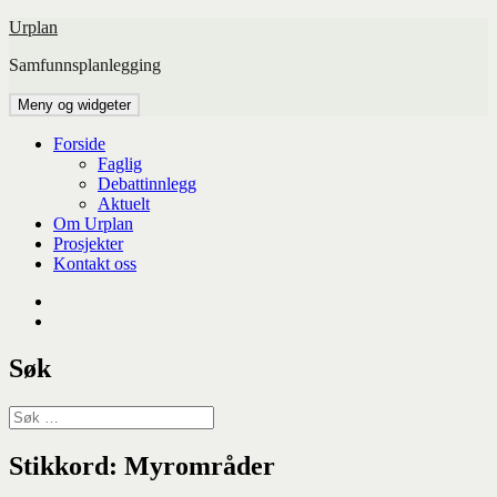
Hopp
Urplan
til
Samfunnsplanlegging
innhold
Meny og widgeter
Forside
Faglig
Debattinnlegg
Aktuelt
Om Urplan
Prosjekter
Kontakt oss
Facebook
UiA
Søk
Søk
etter:
Stikkord:
Myrområder