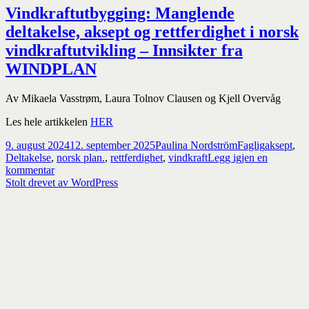
Vindkraftutbygging: Manglende
deltakelse, aksept og rettferdighet i norsk
vindkraftutvikling – Innsikter fra
WINDPLAN
Av Mikaela Vasstrøm, Laura Tolnov Clausen og Kjell Overvåg
Les hele artikkelen
HER
Publisert
Forfatter
Kategorier
Stikkord
9. august 2024
12. september 2025
Paulina Nordström
Faglig
aksept
,
Deltakelse
,
norsk plan.
,
rettferdighet
,
vindkraft
Legg igjen en
til
kommentar
Vindkraftutbygging:
Stolt drevet av WordPress
Manglende
deltakelse,
aksept
og
rettferdighet
i
norsk
vindkraftutvikling
–
Innsikter