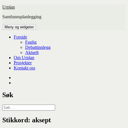
Hopp
Urplan
til
Samfunnsplanlegging
innhold
Meny og widgeter
Forside
Faglig
Debattinnlegg
Aktuelt
Om Urplan
Prosjekter
Kontakt oss
Facebook
UiA
Søk
Søk
etter:
Stikkord:
aksept